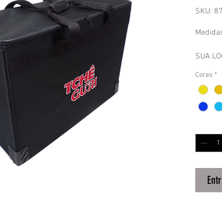
SKU: 8
Medida
SUA LO
Cores
*
Mala co
Para am
Quantida
Ent