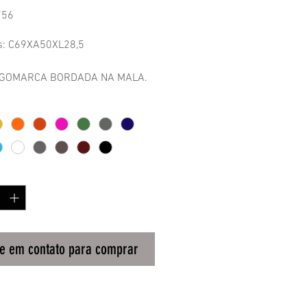
756
s: C69XA50XL28,5
GOMARCA BORDADA NA MALA.
m estrutura e manta.
plificador.
de
*
re em contato para comprar