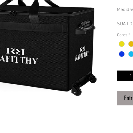
Medida
SUA LO
Cores
*
Mala es
Bandeja
Carrinh
Quantida
Ent