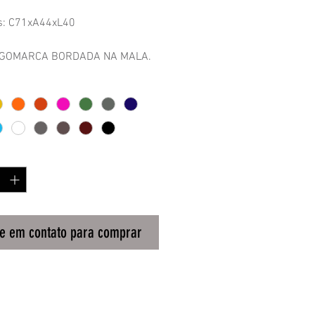
s: C71xA44xL40
GOMARCA BORDADA NA MALA.
truturada.
s opcionais.
o opcional.
de
*
re em contato para comprar